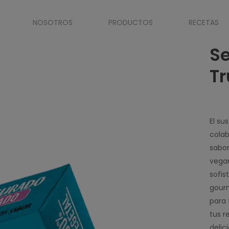
NOSOTROS
PRODUCTOS
RECETAS
ano Trufado
S
T
El su
cola
sabor
vegan
sofis
gourm
para 
tus r
delic