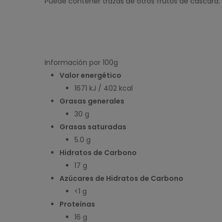
Puede contener trazas de otros frutos de cáscara.
Información por 100g
Valor energético
1671 kJ / 402 kcal
Grasas generales
30 g
Grasas saturadas
5.0 g
Hidratos de Carbono
17 g
Azúcares de Hidratos de Carbono
<1 g
Proteínas
16 g