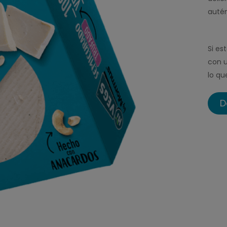
autén
Si es
con u
lo qu
D