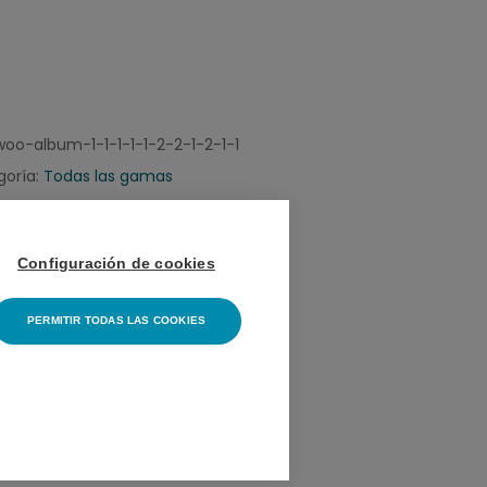
woo-album-1-1-1-1-1-2-2-1-2-1-1
goría:
Todas las gamas
Configuración de cookies
PERMITIR TODAS LAS COOKIES