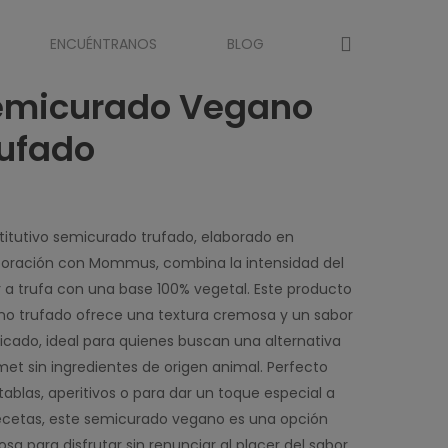
account
ENCUÉNTRANOS
BLOG
emicurado Vegano
rufado
stitutivo semicurado trufado, elaborado en
boración con Mommus, combina la intensidad del
 a trufa con una base 100% vegetal. Este producto
o trufado ofrece una textura cremosa y un sabor
ticado, ideal para quienes buscan una alternativa
et sin ingredientes de origen animal. Perfecto
tablas, aperitivos o para dar un toque especial a
ecetas, este semicurado vegano es una opción
iosa para disfrutar sin renunciar al placer del sabor