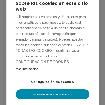
Sobre las cookies en este sitio
web
Aislado de proteína de guisante y harina de guisante,
aceite de
Utilizamos cookies propias y de terceros para
girasol, aromas naturales, fibra de bambú, pimentón
fines analíticos y para mostrarte publicidad
personalizada en base a un perfil elaborado a
dulce, goma xantana, sal, ácido cítrico y conservante:
partir de tus hábitos de navegación (por
ácido ascórbico.
ejemplo, páginas visitadas). Puedes aceptar
todas las cookies pulsando el botón PERMITIR
TODAS LAS COOKIES o configurarlas o
rechazar su uso en el botón
CONFIGURACIÓN DE COOKIES.
Información por 100g
Más información
Valor energético
1513 kJ / 362 kcal
Grasas generales
Configuración de cookies
20 g
Grasas saturadas
PERMITIR TODAS LAS COOKIES
2,3 g