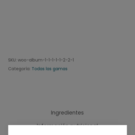
SKU:
woo-album-1-1-1-1-1-2-2-1
Categoría:
Todas las gamas
Ingredientes
Información nutricional