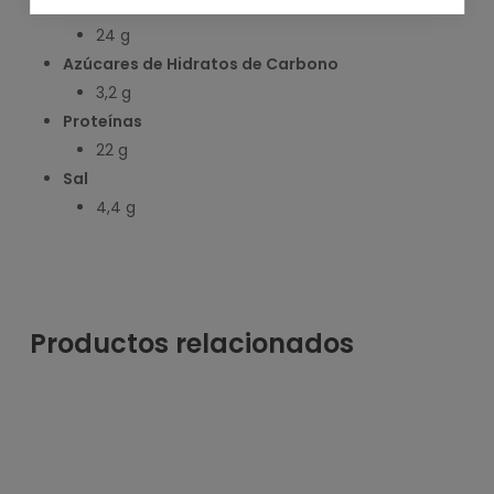
Hidratos de Carbono
24 g
Azúcares de Hidratos de Carbono
3,2 g
Proteínas
22 g
Sal
4,4 g
Productos relacionados