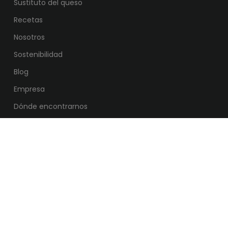
Sustituto del queso
Recetas
Nosotros
Sostenibilidad
Blog
Empresa
Dónde encontrarnos
Contacto
ENTRA EN LA FAMILIA HI VEGS!