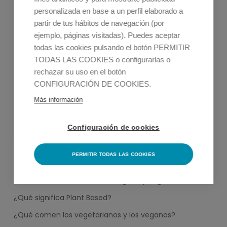
personalizada en base a un perfil elaborado a
Hamburguesa Vegetal
partir de tus hábitos de navegación (por
Lentejas Vegetales
ejemplo, páginas visitadas). Puedes aceptar
todas las cookies pulsando el botón PERMITIR
Chorizo Vegano
TODAS LAS COOKIES o configurarlas o
Y mucho más...
rechazar su uso en el botón
CONFIGURACIÓN DE COOKIES.
Ver Productos
Vegetales
Más información
Configuración de cookies
PERMITIR TODAS LAS COOKIES
Publicaciones destacadas
¿Cuál es la diferencia entre vegano y vegetariano?
¿Qué significa Plant Based?
¿Qué comen los vegetarianos y los veganos?