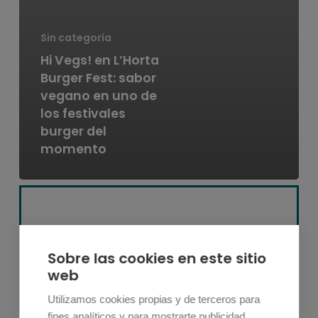
Sin categoría
Hi Vegs! en L’Horta
Burger Fest: sabor
vegano en uno de
los festivales
burger del
momento
Sobre las cookies en este sitio
web
Descubre los productos 100% vegetales
con
Utilizamos cookies propias y de terceros para
los que sueñas
.
fines analíticos y para mostrarte publicidad