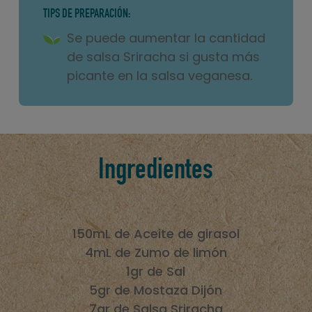
TIPS DE PREPARACIÓN:
Se puede aumentar la cantidad
de salsa Sriracha si gusta más
picante en la salsa veganesa.
Ingredientes
150mL de Aceite de girasol
4mL de Zumo de limón
1gr de Sal
5gr de Mostaza Dijón
7gr de Salsa Sriracha