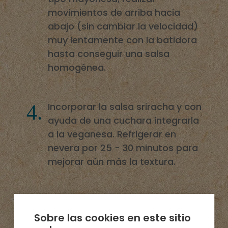
movimientos de arriba hacia
abajo (sin cambiar la velocidad)
muy lentamente con la batidora
hasta conseguir una salsa
homogénea.
Incorporar la salsa sriracha y con
ayuda de una cuchara integrarla
a la veganesa. Refrigerar en
nevera por 25 - 30 minutos para
mejorar aún más la textura.
Lavar el arroz jazmín con agua
fría, entre 6 -7 veces . Cocinarlo
Sobre las cookies en este sitio