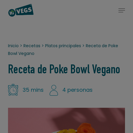
Skip
Estás en un post que pertenece al menos a una de las
Menu
to
categorías: entrantes, platos principales o postres
Close
main
Menu
content
Inicio
>
Recetas
>
Platos principales
>
Receta de Poke
Bowl Vegano
Receta de Poke Bowl Vegano
35 mins
4 personas