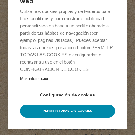
según las instrucciones del
web
envase. Diluir en un envase el
Utilizamos cookies propias y de terceros para
azúcar, la sal y el vinagre de
fines analíticos y para mostrarte publicidad
arroz.
personalizada en base a un perfil elaborado a
partir de tus hábitos de navegación (por
ejemplo, páginas visitadas). Puedes aceptar
Una vez terminada la cocción del
todas las cookies pulsando el botón PERMITIR
TODAS LAS COOKIES o configurarlas o
arroz, extenderlo sobre una
rechazar su uso en el botón
bandeja grande y plana.
CONFIGURACIÓN DE COOKIES.
Incorporar la mezcla de vinagre
Más información
de arroz, azúcar y sal, mezclar
hasta integrar todos los
Configuración de cookies
elementos. Dejar que se enfríe.
PERMITIR TODAS LAS COOKIES
Freír en abundante aceite,
previamente caliente, las bolitas