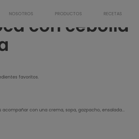
: entrantes, platos principales o postres
cebolla caramelizada
NOSOTROS
PRODUCTOS
RECETAS
ca con cebolla
a
dientes favoritos.
des acompañar con una crema, sopa, gazpacho, ensalada…