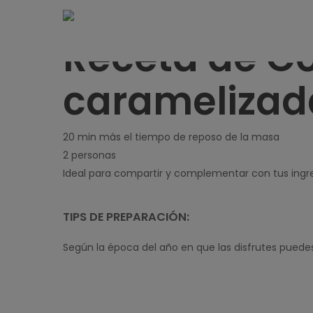
Skip
Estás en un post que pertenece al menos a una de las categorías
to
Inicio
>
Recetas
>
Entrantes
>
Receta de Coca con 
Receta de Co
main
content
caramelizad
20 min más el tiempo de reposo de la masa
2 personas
Ideal para compartir y complementar con tus ingre
TIPS DE PREPARACIÓN:
Según la época del año en que las disfrutes pue