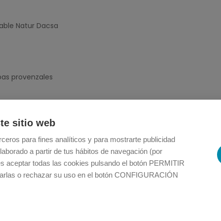
cable Natur Dacsa
bas provenzales
te sitio web
amasar hasta formar una bola homogénea. Tapar con un trapo y d
ceros para fines analíticos y para mostrarte publicidad
disponer la masa y con la ayuda de las manos y un poco de aceit
laborado a partir de tus hábitos de navegación (por
es aceptar todas las cookies pulsando el botón PERMITIR
 en una sartén con un poco de aceite y sal. Reservar.
rlas o rechazar su uso en el botón CONFIGURACIÓN
i vegs al ajillo y terminar con el no queso rallado. Hornear 10 min