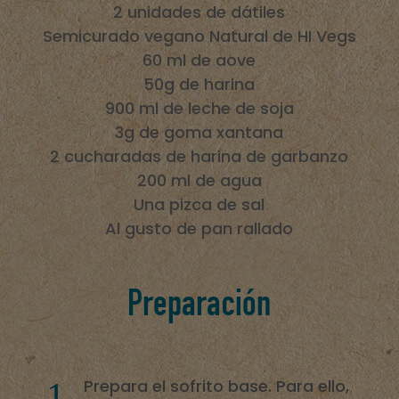
2 unidades de dátiles
Semicurado vegano Natural de HI Vegs
60 ml de aove
50g de harina
900 ml de leche de soja
3g de goma xantana
2 cucharadas de harina de garbanzo
200 ml de agua
Una pizca de sal
Al gusto de pan rallado
Preparación
Prepara el sofrito base. Para ello,