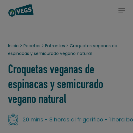
Skip
Estás en un post que pertenece al menos a una de las
Menu
to
categorías: entrantes, platos principales o postres
Close
main
Menu
content
Inicio
>
Recetas
>
Entrantes
>
Croquetas veganas de
espinacas y semicurado vegano natural
Croquetas veganas de
espinacas y semicurado
vegano natural
20 mins - 8 horas al frigorífico - 1 hora bo