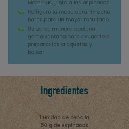
Mommus, junto a las espinacas.
Refrigera la masa durante ocho
horas para un mayor resultado.
Utiliza de manera opcional
goma xantana para ayudarte a
preparar las croquetas y
bolear.
Ingredientes
1 unidad de cebolla
50 g de espinacas