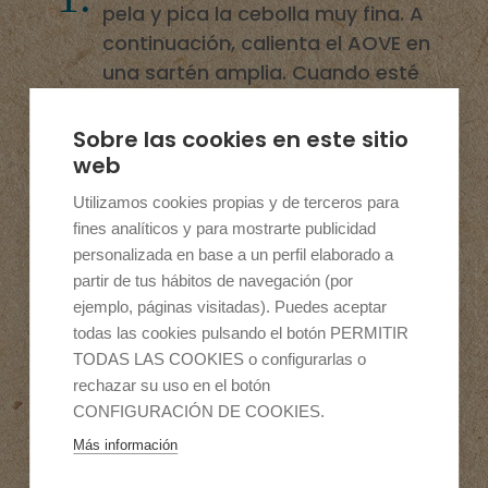
pela y pica la cebolla muy fina. A
continuación, calienta el AOVE en
una sartén amplia. Cuando esté
a la temperatura deseada añade
la cebolla y sofríe a fuego medio
Sobre las cookies en este sitio
hasta que quede transparente y
web
ligeramente dorada. Añade las
Utilizamos cookies propias y de terceros para
espinacas y saltea durante uno o
fines analíticos y para mostrarte publicidad
dos minutos hasta que se
personalizada en base a un perfil elaborado a
reduzcan.
partir de tus hábitos de navegación (por
ejemplo, páginas visitadas). Puedes aceptar
todas las cookies pulsando el botón PERMITIR
Para hacer el roux incorpora la
TODAS LAS COOKIES o configurarlas o
rechazar su uso en el botón
harina y cocina durante dos o
CONFIGURACIÓN DE COOKIES.
tres minutos para quitar el sabor
a crudo, removiendo con una
Más información
cuchara de madera.