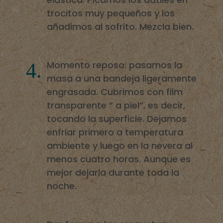
trocitos muy pequeños y los
añadimos al sofrito. Mezcla bien.
Momento reposo: pasamos la
masa a una bandeja ligeramente
engrasada. Cubrimos con film
transparente “ a piel”, es decir,
tocando la superficie. Dejamos
enfriar primero a temperatura
ambiente y luego en la nevera al
menos cuatro horas. Aunque es
mejor dejarla durante toda la
noche.