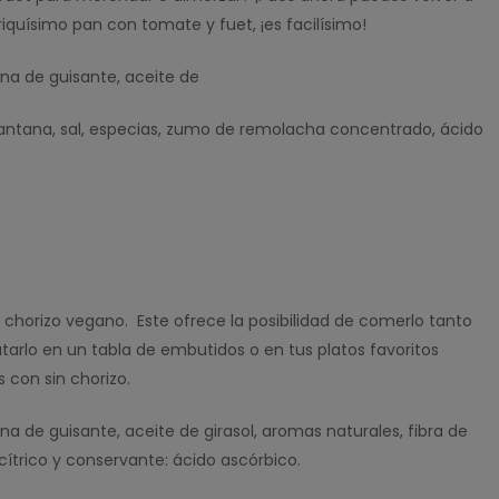
iquísimo pan con tomate y fuet, ¡es facilísimo!
ina de guisante, aceite de
xantana, sal, especias, zumo de remolacha concentrado, ácido
l chorizo vegano. Este ofrece la posibilidad de comerlo tanto
tarlo en un tabla de embutidos o en tus platos favoritos
 con sin chorizo.
ina de guisante, aceite de girasol, aromas naturales, fibra de
ítrico y conservante: ácido ascórbico.