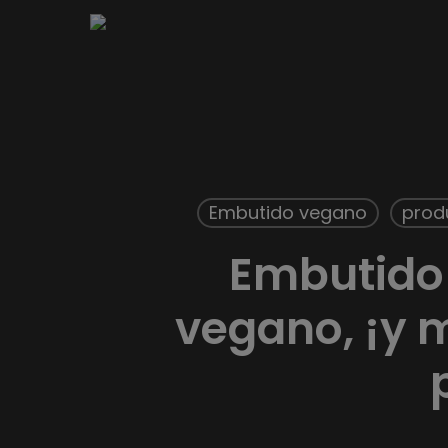
Skip
to
main
content
Embutido vegano
prod
Embutido 
vegano, ¡y 