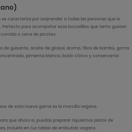
gano)
ón se caracteriza por sorprender a todas las personas que lo
o. Perfecto para acompañar esos bocadillos que tanto gustan
 comida o cena de picoteo.
ina de guisante, aceite de girasol, aroma, fibra de bambú, goma
ncentrado, pimienta blanca, ácido cítrico y conservante:
)
sos de esta nueva gama es la morcilla vegana.
 para que ahora sí, puedas preparar riquísimos platos de
eres, incluirla en tus tablas de embutido vegano.