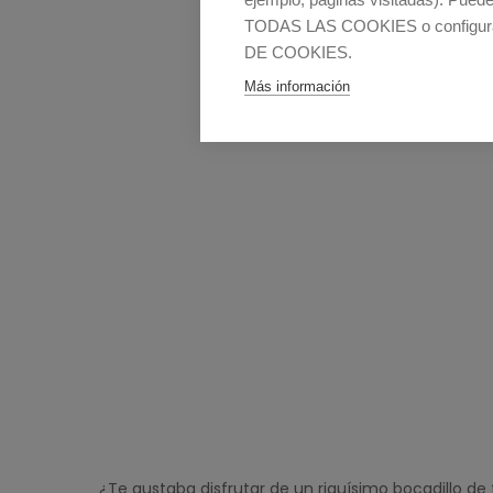
TODAS LAS COOKIES o configura
DE COOKIES.
Más información
¿Te gustaba disfrutar de un riquísimo bocadillo d