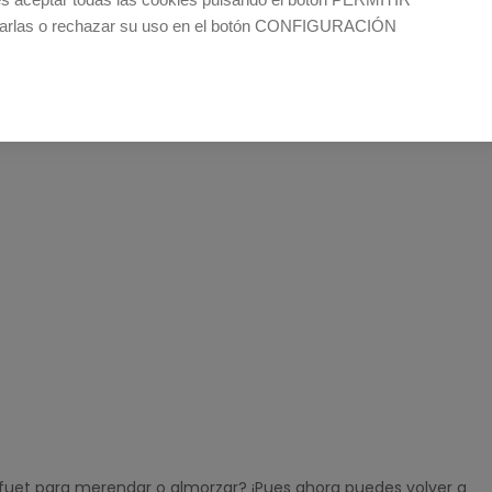
rlas o rechazar su uso en el botón CONFIGURACIÓN
e fuet para merendar o almorzar? ¡Pues ahora puedes volver a