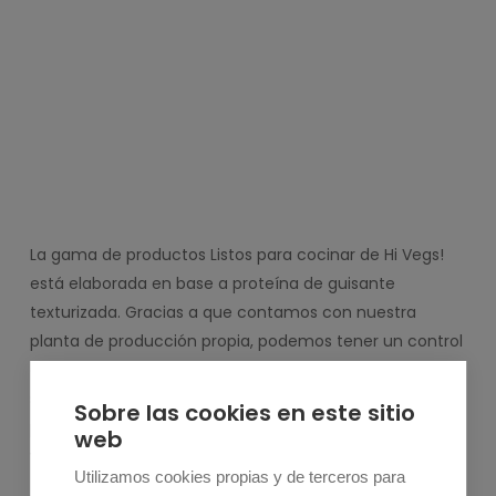
La gama de productos Listos para cocinar de Hi Vegs!
está elaborada en base a proteína de guisante
texturizada. Gracias a que contamos con nuestra
planta de producción propia, podemos tener un control
absoluto sobre el proceso de producción, desde la
selección de ingredientes hasta el empaque. Esto,
Sobre las cookies en este sitio
permite crear productos más sostenibles con un sabor
web
y textura muy similares a sus análogos carnívoros.
Utilizamos cookies propias y de terceros para