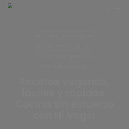
Skip
Menu
to
account
main
content
Hamburguesa vegana
productos veganos
Proteína de guisante
Recetas veganas
Recetas veganas,
fáciles y rápidas.
Cocina sin esfuerzo
con Hi Vegs!