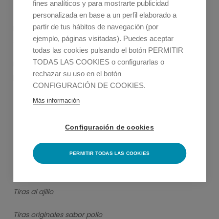
fines analíticos y para mostrarte publicidad
personalizada en base a un perfil elaborado a
partir de tus hábitos de navegación (por
Dentro de esta gama se pueden encontrar tanto
ejemplo, páginas visitadas). Puedes aceptar
sustitutos de carne como sustitutos de pescado.
todas las cookies pulsando el botón PERMITIR
TODAS LAS COOKIES o configurarlas o
En los sustitutos de carne se encuentran los siguientes
rechazar su uso en el botón
productos:
CONFIGURACIÓN DE COOKIES.
Albóndigas sabor ternera
Más información
Burger sabor ternera
Configuración de cookies
Bocaditos sabor ternera
PERMITIR TODAS LAS COOKIES
Bocaditos sabor pollo
Tiras al ajillo
Tiras originales sabor pollo